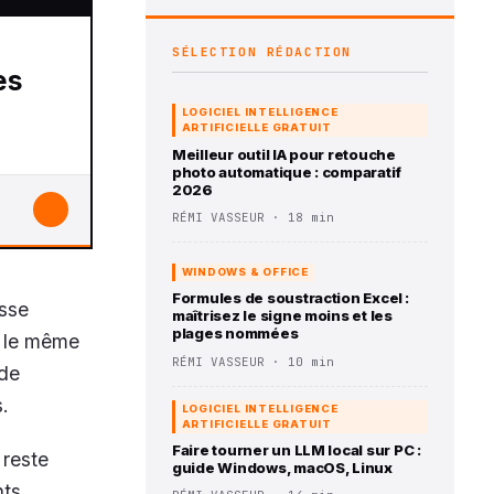
SÉLECTION RÉDACTION
es
LOGICIEL INTELLIGENCE
ARTIFICIELLE GRATUIT
Meilleur outil IA pour retouche
photo automatique : comparatif
2026
↓
RÉMI VASSEUR · 18 min
WINDOWS & OFFICE
Formules de soustraction Excel :
esse
maîtrisez le signe moins et les
plages nommées
c le même
RÉMI VASSEUR · 10 min
 de
.
LOGICIEL INTELLIGENCE
ARTIFICIELLE GRATUIT
Faire tourner un LLM local sur PC :
 reste
guide Windows, macOS, Linux
nts