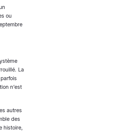
 un
es ou
septembre
 système
ouillé. La
 parfois
tion n’est
es autres
emble des
 histoire,