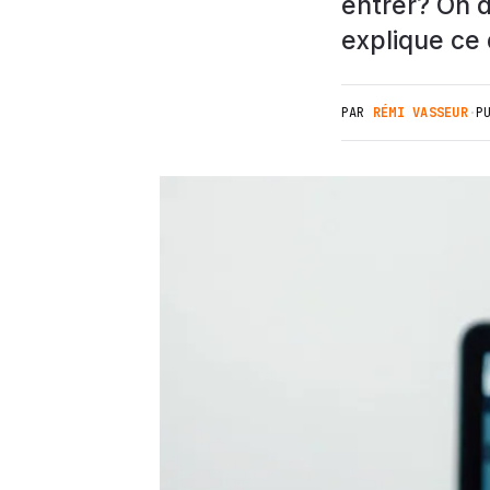
entrer? On d
explique ce 
PAR
RÉMI VASSEUR
·
P