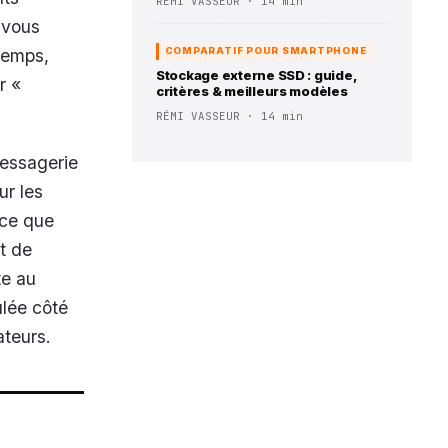
RÉMI VASSEUR · 14 min
 vous
temps,
COMPARATIF POUR SMARTPHONE
Stockage externe SSD : guide,
r «
critères & meilleurs modèles
RÉMI VASSEUR · 14 min
messagerie
ur les
ace que
t de
te au
ulée côté
ateurs.