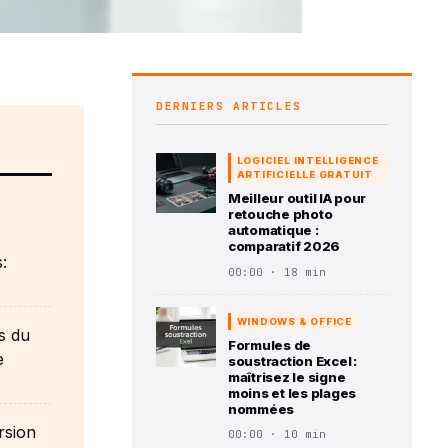
DERNIERS ARTICLES
LOGICIEL INTELLIGENCE
ARTIFICIELLE GRATUIT
Meilleur outil IA pour
retouche photo
automatique :
comparatif 2026
:
00:00 · 18 min
WINDOWS & OFFICE
s du
Formules de
e
soustraction Excel :
maîtrisez le signe
moins et les plages
nommées
rsion
00:00 · 10 min