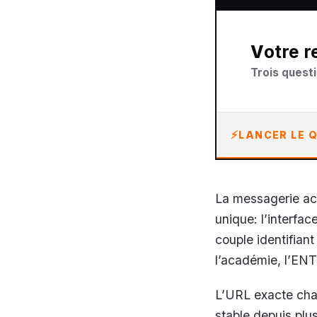
Votre
Trois questi
LANCER LE Q
La messagerie ac
unique: l’interfa
couple identifian
l’académie, l’ENT
L’URL exacte chan
stable depuis plu