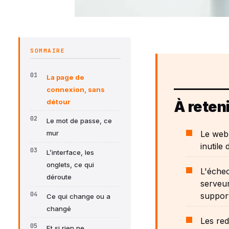
SOMMAIRE
La page de
connexion, sans
détour
À reteni
Le mot de passe, ce
Le webm
mur
inutile
L’interface, les
onglets, ce qui
L'échec
déroute
serveur
support
Ce qui change ou a
changé
Les red
Et si rien ne