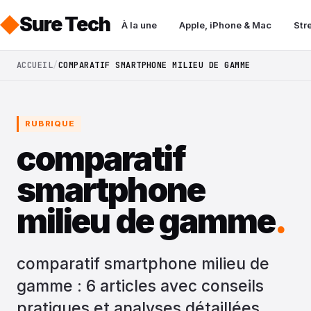
Sure Tech
À la une
Apple, iPhone & Mac
Str
ACCUEIL
COMPARATIF SMARTPHONE MILIEU DE GAMME
RUBRIQUE
comparatif
smartphone
milieu de gamme
.
comparatif smartphone milieu de
gamme : 6 articles avec conseils
pratiques et analyses détaillées.