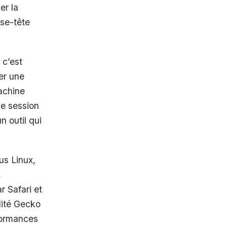
er la
sse-tête
 c’est
er une
achine
ne session
n outil qui
us Linux,
,
r Safari et
alité Gecko
rformances