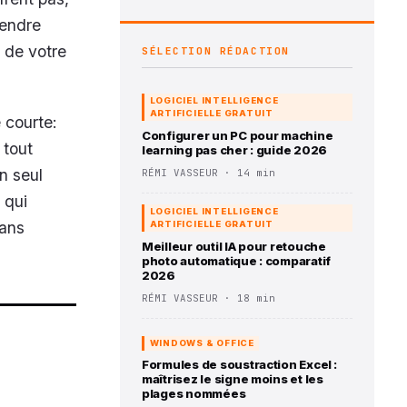
rendre
t de votre
SÉLECTION RÉDACTION
LOGICIEL INTELLIGENCE
ARTIFICIELLE GRATUIT
 courte:
Configurer un PC pour machine
 tout
learning pas cher : guide 2026
n seul
RÉMI VASSEUR · 14 min
 qui
LOGICIEL INTELLIGENCE
sans
ARTIFICIELLE GRATUIT
Meilleur outil IA pour retouche
photo automatique : comparatif
2026
RÉMI VASSEUR · 18 min
WINDOWS & OFFICE
Formules de soustraction Excel :
maîtrisez le signe moins et les
plages nommées