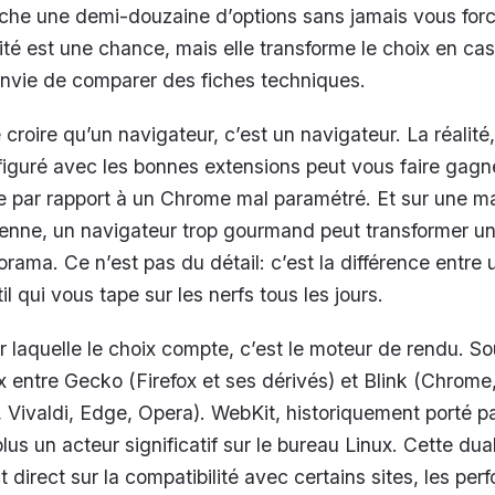
fiche une demi-douzaine d’options sans jamais vous forc
lité est une chance, mais elle transforme le choix en ca
envie de comparer des fiches techniques.
 croire qu’un navigateur, c’est un navigateur. La réalité,
figuré avec les bonnes extensions peut vous faire gagn
e par rapport à un Chrome mal paramétré. Et sur une m
enne, un navigateur trop gourmand peut transformer u
orama. Ce n’est pas du détail: c’est la différence entre u
il qui vous tape sur les nerfs tous les jours.
r laquelle le choix compte, c’est le moteur de rendu. So
x entre Gecko (Firefox et ses dérivés) et Blink (Chrome
Vivaldi, Edge, Opera). WebKit, historiquement porté pa
lus un acteur significatif sur le bureau Linux. Cette du
t direct sur la compatibilité avec certains sites, les pe