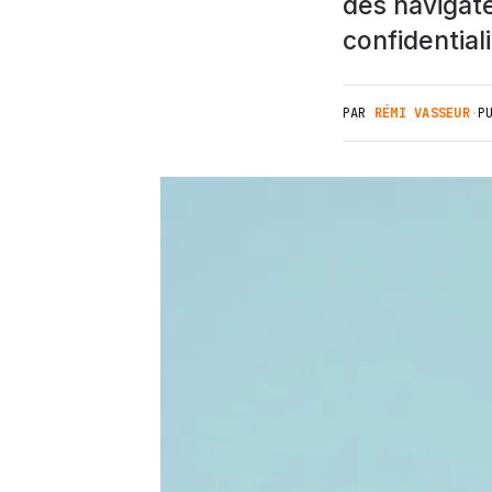
des navigat
confidentiali
PAR
RÉMI VASSEUR
·
P