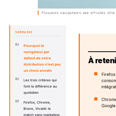
Plusieurs navigateurs web affichés côte
SOMMAIRE
Pourquoi le
navigateur par
défaut de votre
À reteni
distribution n’est pas
un choix anodin
Firefox
consomm
Les trois critères qui
intégra
font la différence au
quotidien
Chrome 
Firefox, Chrome,
Google 
Brave, Vivaldi: le
match sans marketing