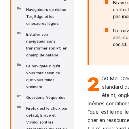
Brave e
contrôl
Navigateurs de niche:
pas ind
Tor, Edge et les
dinosaures légers
Un navi
Installer son
ans; su
navigateur sans
décisif.
transformer son PC en
champ de bataille
Le navigateur qu’il
vous faut selon ce
2
50 Mo. C’es
que vous faites
standard qu
vraiment
éteint, ong
Questions fréquentes
mêmes conditions
Firefox est le choix par
“quel est le meill
défaut, Brave et
cher en ressource
Vivaldi sont les
Linux, vous avez 