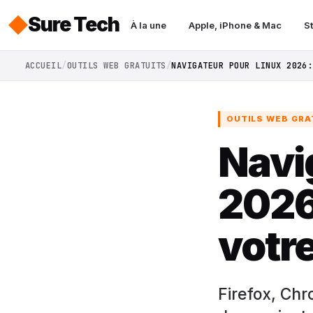
Sure Tech
À la une
Apple, iPhone & Mac
S
ACCUEIL
OUTILS WEB GRATUITS
NAVIGATEUR POUR LINUX 2026:
OUTILS WEB GRA
Navi
2026:
votr
Firefox, Chr