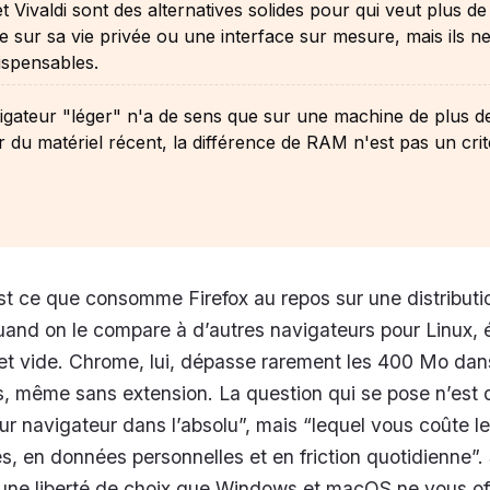
t Vivaldi sont des alternatives solides pour qui veut plus de
e sur sa vie privée ou une interface sur mesure, mais ils n
ispensables.
gateur "léger" n'a de sens que sur une machine de plus d
r du matériel récent, la différence de RAM n'est pas un cri
t ce que consomme Firefox au repos sur une distributi
and on le compare à d’autres navigateurs pour Linux, 
let vide. Chrome, lui, dépasse rarement les 400 Mo dan
, même sans extension. La question qui se pose n’est
eur navigateur dans l’absolu”, mais “lequel vous coûte l
s, en données personnelles et en friction quotidienne”.
une liberté de choix que Windows et macOS ne vous off