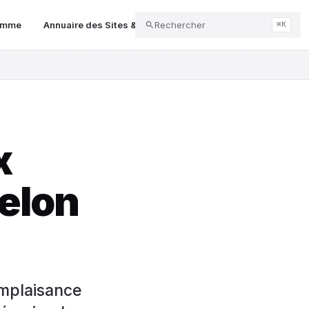
gamme
Annuaire des Sites & Services
Rechercher
intelligence artificielle 
⌘K
x
selon
omplaisance