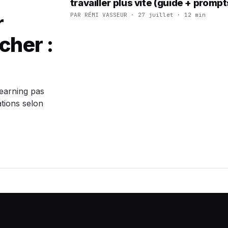
travailler plus vite (guide + prompt
r
PAR RÉMI VASSEUR · 27 juillet · 12 min
cher :
earning pas
tions selon