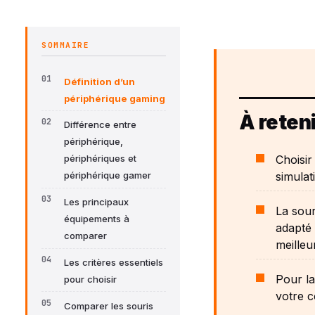
SOMMAIRE
Définition d’un
périphérique gaming
À reteni
Différence entre
périphérique,
Choisir
périphériques et
simulat
périphérique gamer
Les principaux
La sour
équipements à
adapté
comparer
meilleur
Les critères essentiels
Pour la
pour choisir
votre c
Comparer les souris