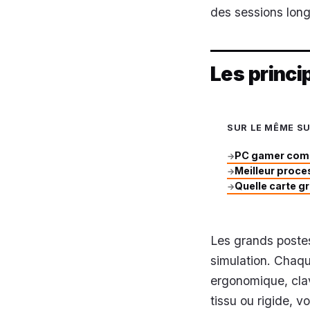
des sessions lon
Les princ
SUR LE MÊME S
PC gamer compo
→
Meilleur proce
→
Quelle carte g
→
Les grands postes 
simulation. Chaqu
ergonomique, clav
tissu ou rigide, v