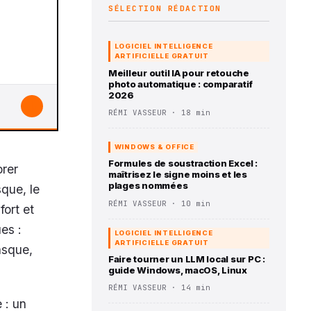
SÉLECTION RÉDACTION
LOGICIEL INTELLIGENCE
ARTIFICIELLE GRATUIT
Meilleur outil IA pour retouche
photo automatique : comparatif
2026
↓
RÉMI VASSEUR · 18 min
WINDOWS & OFFICE
Formules de soustraction Excel :
orer
maîtrisez le signe moins et les
plages nommées
sque, le
RÉMI VASSEUR · 10 min
fort et
es :
LOGICIEL INTELLIGENCE
ARTIFICIELLE GRATUIT
asque,
Faire tourner un LLM local sur PC :
guide Windows, macOS, Linux
RÉMI VASSEUR · 14 min
 : un