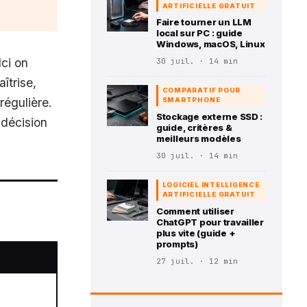
ARTIFICIELLE GRATUIT
Faire tourner un LLM
local sur PC : guide
Windows, macOS, Linux
ci on
30 juil. · 14 min
îtrise,
COMPARATIF POUR
régulière.
SMARTPHONE
Stockage externe SSD :
 décision
guide, critères &
meilleurs modèles
30 juil. · 14 min
LOGICIEL INTELLIGENCE
ARTIFICIELLE GRATUIT
Comment utiliser
ChatGPT pour travailler
plus vite (guide +
prompts)
27 juil. · 12 min