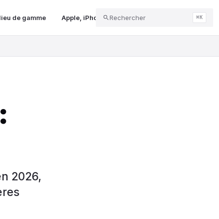
lieu de gamme
Apple, iPhone & Mac
Rechercher
carte mère
intellige
⌘K
:
en 2026,
ères