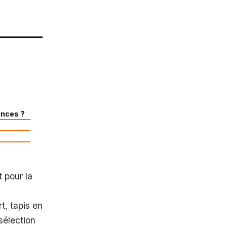
ances ?
t pour la
t, tapis en
sélection