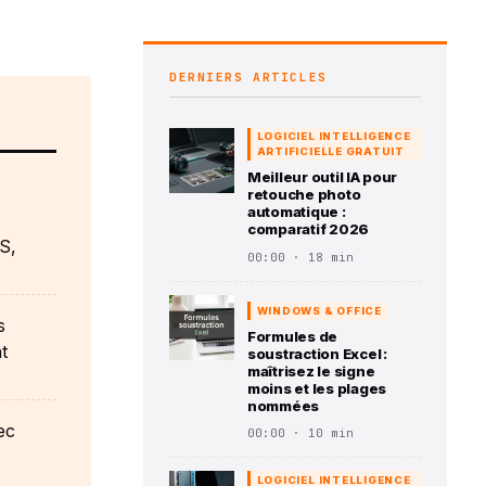
DERNIERS ARTICLES
LOGICIEL INTELLIGENCE
ARTIFICIELLE GRATUIT
Meilleur outil IA pour
retouche photo
automatique :
comparatif 2026
S,
00:00 · 18 min
WINDOWS & OFFICE
s
Formules de
t
soustraction Excel :
maîtrisez le signe
moins et les plages
nommées
ec
00:00 · 10 min
LOGICIEL INTELLIGENCE