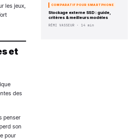
r les jeux,
COMPARATIF POUR SMARTPHONE
Stockage externe SSD : guide,
ort
critères & meilleurs modèles
RÉMI VASSEUR · 14 min
es et
rique
tentes des
ns penser
 perd son
le pour